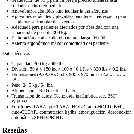
Graduación de 50 g para un pesaje preciso mientras está
sentado, incluso en pediatría.
Apoyabrazos abatibles para facilitar la transferencia.
Apoyapiés retráctiles y plegables para tener más espacio para
las piernas al cambiar de asientos.
Adecuada para pacientes afectados por obesidad con una
capacidad de peso de 300 kg.
Elaboración de alta calidad para una larga vida útil.
Asiento ergonómico mayor comodidad del paciente.
Datos técnicos
Capacidad: 300 kg / 600 lbs.
División: 50 g < 150 kg > 100 g / 0.1 lbs < 330 lbs > 0.2 lbs.
Dimensiones (AxAxP): 563 x 906 x 970 mm / 22.2 x 35.7 x
38.2.
Peso: 24.5 kg / 54 lbs.
Alimentación: Red eléctrica, batería.
Transmisión de datos: Tecnología inalámbrica seca 360°
Wireless.
Funciones: TARA, pre-TARA, HOLD, auto-HOLD, BMI,
auto-CLEAR, conmutación kg/lbs, amortiguación, desconexión
automática, SEND/PRINT.
Reseñas