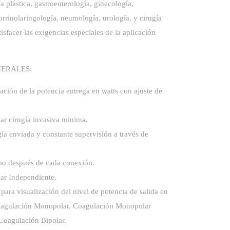
ía plástica, gastroenterología, ginecología,
orrinolaringología, neumología, urología, y cirugía
tisfacer las exigencias especiales de la aplicación
ERALES:
ización de la potencia entrega en watts con ajuste de
zar cirugía invasiva minima.
rgía enviada y constante supervisión a través de
ipo después de cada conexión.
ar Independiente.
 para visualización del nivel de potencia de salida en
oagulación Monopolar, Coagulación Monopolar
 Coagulación Bipolar.