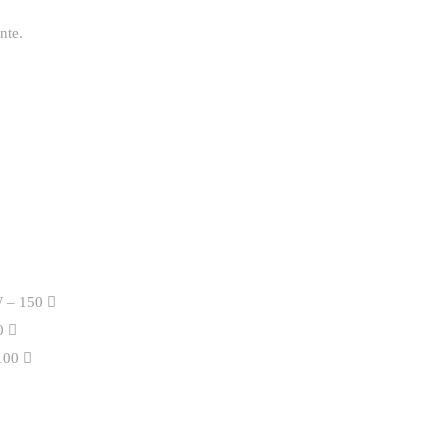
nte.
 – 150 
0 
100 