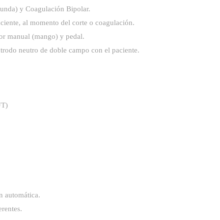
unda) y Coagulación Bipolar.
aciente, al momento del corte o coagulación.
ptor manual (mango) y pedal.
ectrodo neutro de doble campo con el paciente.
UT)
n automática.
rentes.