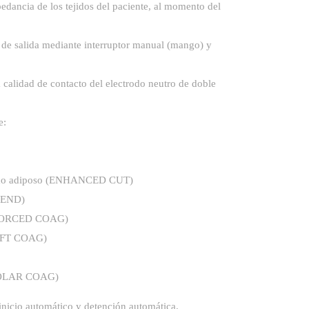
pedancia de los tejidos del paciente, al momento del
a de salida mediante interruptor manual (mango) y
a calidad de contacto del electrodo neutro de doble
e:
ejido adiposo (ENHANCED CUT)
BLEND)
 (FORCED COAG)
SOFT COAG)
IPOLAR COAG)
inicio automático y detención automática.