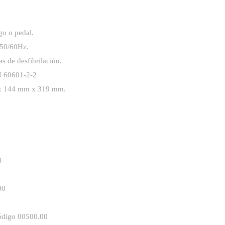
go o pedal.
 50/60Hz.
s de desfibrilación.
N 60601-2-2
 x 144 mm x 319 mm.
8
00
código 00500.00