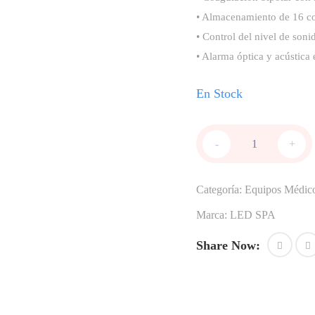
• Almacenamiento de 16 co
• Control del nivel de soni
• Alarma óptica y acústica 
En Stock
LED
-
+
SPA
SURTRON
200
Categoría:
Equipos Médic
Electrocauterio
potencia
Marca:
LED SPA
media
mono/bipolar
Share Now:
200
W
cantidad