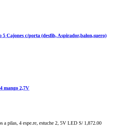
jones c/porta (desfib, Aspirador,balon,suero)
 4 mango 2,7V
a pilas, 4 espe.re, estuche 2, 5V LED
S/
1,872.00