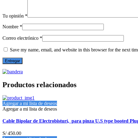
Tu opinión
*
Nombre
*
Correo electrónico
*
Save my name, email, and website in this browser for the next ti
Productos relacionados
Agregar a mi lista de deseos
Agregar a mi lista de deseos
Cable Bipolar de Electrobisturí, para pinza U.S type booted Pl
S/
450.00