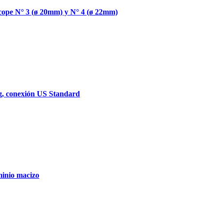
cope N° 3 (ø 20mm) y N° 4 (ø 22mm)
ug, conexión US Standard
inio macizo